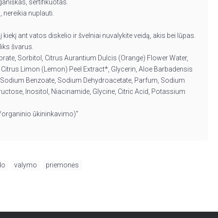
aniškas, sertifikuotas.
nereikia nuplauti.
į kiekį ant vatos diskelio ir švelniai nuvalykite veidą, akis bei lūpas.
liks švarus.
prate, Sorbitol, Citrus Aurantium Dulcis (Orange) Flower Water,
 Citrus Limon (Lemon) Peel Extract*, Glycerin, Aloe Barbadensis
, Sodium Benzoate, Sodium Dehydroacetate, Parfum, Sodium
uctose, Inositol, Niacinamide, Glycine, Citric Acid, Potassium
io/organinio ūkininkavimo)"
do
,
valymo
,
priemonės