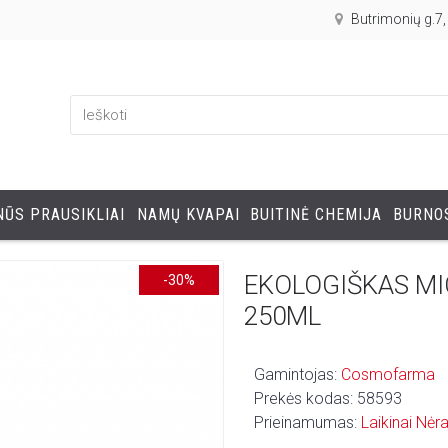
Butrimonių g.7
ŪS PRAUSIKLIAI
NAMŲ KVAPAI
BUITINĖ CHEMIJA
BURNOS
EKOLOGIŠKAS M
-30%
250ML
Gamintojas:
Cosmofarma
Prekės kodas:
58593
Prieinamumas:
Laikinai Nėr