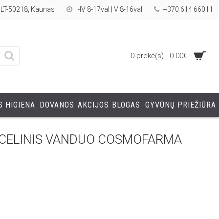
, LT-50218, Kaunas
I-IV 8-17val | V 8-16val
+370 614 66011
0 prekė(s) - 0.00€
 HIGIENA
DOVANOS
AKCIJOS
BLOGAS
GYVŪNŲ PRIEŽIŪRA
ICELINIS VANDUO COSMOFARMA
a