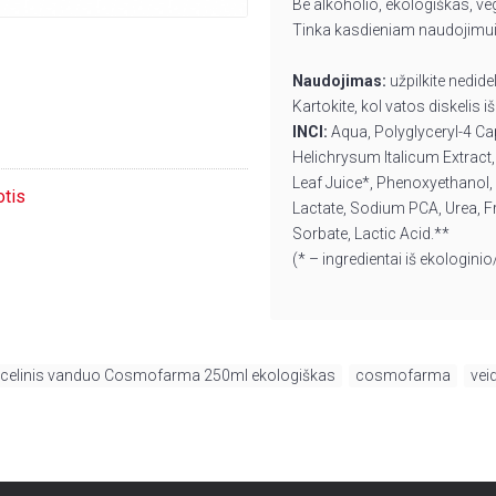
Be alkoholio, ekologiškas, veg
Tinka kasdieniam naudojimui, 
Naudojimas:
užpilkite nedidel
Kartokite, kol vatos diskelis iš
INCI:
Aqua, Polyglyceryl-4 Ca
Helichrysum Italicum Extract,
Leaf Juice*, Phenoxyethanol
otis
Lactate, Sodium PCA, Urea, Fr
Sorbate, Lactic Acid.**
(* – ingredientai iš ekologin
icelinis vanduo Cosmofarma 250ml ekologiškas
,
cosmofarma
,
vei