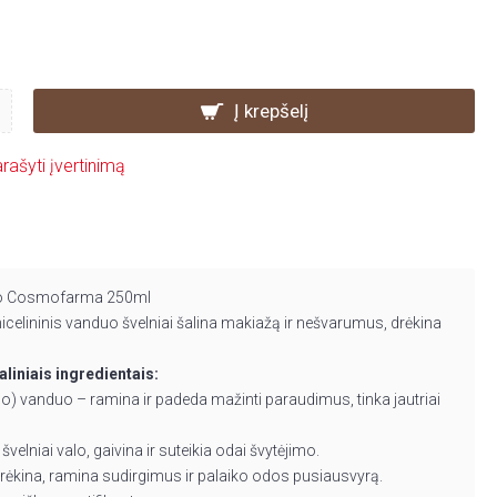
Į krepšelį
rašyti įvertinimą
duo Cosmofarma 250ml
icelininis vanduo švelniai šalina makiažą ir nešvarumus, drėkina
aliniais ingredientais:
iso) vanduo – ramina ir padeda mažinti paraudimus, tinka jautriai
 švelniai valo, gaivina ir suteikia odai švytėjimo.
 drėkina, ramina sudirgimus ir palaiko odos pusiausvyrą.