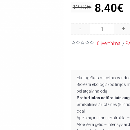
8.40€
12.00€
-
+
0 įvertinimai
Pa
/
Ekologiškas micelinis van
BioVera ekologiškos linijos m
bei atgaivina odą.
Praturtintas natūraliais aug
Smilkalinės šluotelnės (Elicr
odai.
Apelsinų ir citrinų ekstraktai –
Aloe Vera gelis – intensyviai