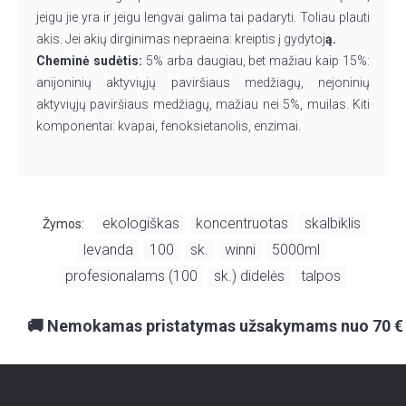
jeigu jie yra ir jeigu lengvai galima tai padaryti. Toliau plauti
akis. Jei akių dirginimas nepraeina: kreiptis į gydytoj
ą.
Cheminė sudėtis:
5% arba daugiau, bet mažiau kaip 15%:
anijoninių aktyviųjų paviršiaus medžiagų, nejoninių
aktyviųjų paviršiaus medžiagų, mažiau nei 5%, muilas. Kiti
komponentai: kvapai, fenoksietanolis, enzimai.
ekologiškas
koncentruotas
skalbiklis
Žymos:
,
,
,
levanda
100
sk.
winni
5000ml
,
,
,
,
,
profesionalams (100
sk.) didelės
talpos
,
,
🚚 Nemokamas pristatymas užsakymams nuo 70 €