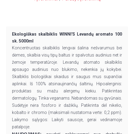
Ekologiškas skalbiklis WINNI'S Levandų aromato 100
sk. 5000ml
Koncentruotas skalbiklis lengvai šalina nešvarumus bei
dėmes, skalbia visų tipų baltus ir spalvotus audinius net ir
žemoje temperatūroje. Levandų atomato skalbiklis
apsaugo audinius nuo blukimo, nekenkia jų kokybei.
Skalbklis biologiškai skaidus ir saugus mus supančiai
aplinkai. Iš 100% atsinaujinančių šaltinių. Hipoalerginis:
produktas su mažu alergenų kiekiu. Patikrintas
dermatologų. Tinka veganams. Nebandomas su gyvūnais.
Sudėtyje nėra fosforo ir dažiklių. Patikrinta dėl nikelio,
kobalto ir chromo (maksimali nustatoma vertė: 0,2 ppm).
Laikymo sąlygos: Laikyti sausoje, gerai vėdinamoje
patalpoje.