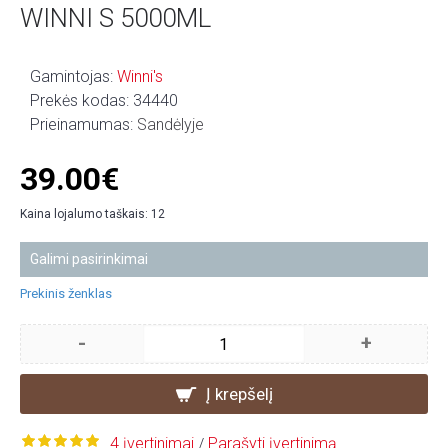
WINNI S 5000ML
Gamintojas:
Winni's
Prekės kodas:
34440
Prieinamumas:
Sandėlyje
39.00€
Kaina lojalumo taškais: 12
Galimi pasirinkimai
Prekinis ženklas
-
+
Į krepšelį
4 įvertinimai
Parašyti įvertinimą
/