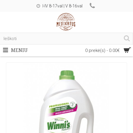
I-IV 8-17val | V 8-16val
MENIU
0 prekė(s) - 0.00€