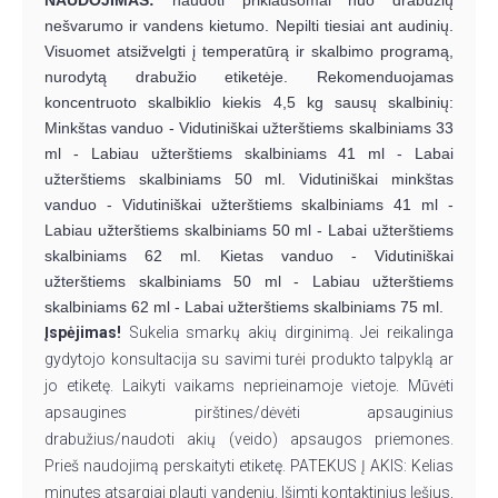
NAUDOJIMAS:
naudoti priklausomai nuo drabužių
nešvarumo ir vandens kietumo. Nepilti tiesiai ant audinių.
Visuomet atsižvelgti į temperatūrą ir skalbimo programą,
nurodytą drabužio etiketėje. Rekomenduojamas
koncentruoto skalbiklio kiekis 4,5 kg sausų skalbinių:
Minkštas vanduo - Vidutiniškai užterštiems skalbiniams 33
ml - Labiau užterštiems skalbiniams 41 ml - Labai
užterštiems skalbiniams 50 ml. Vidutiniškai minkštas
vanduo - Vidutiniškai užterštiems skalbiniams 41 ml -
Labiau užterštiems skalbiniams 50 ml - Labai užterštiems
skalbiniams 62 ml. Kietas vanduo - Vidutiniškai
užterštiems skalbiniams 50 ml - Labiau užterštiems
skalbiniams 62 ml - Labai užterštiems skalbiniams 75 ml.
Įspėjimas!
Sukelia smarkų akių dirginimą. Jei reikalinga
gydytojo konsultacija su savimi turėi produkto talpyklą ar
jo etiketę. Laikyti vaikams neprieinamoje vietoje. Mūvėti
apsaugines pirštines/dėvėti apsauginius
drabužius/naudoti akių (veido) apsaugos priemones.
Prieš naudojimą perskaityti etiketę. PATEKUS Į AKIS: Kelias
minutes atsargiai plauti vandeniu. Išimti kontaktinius lęšius,