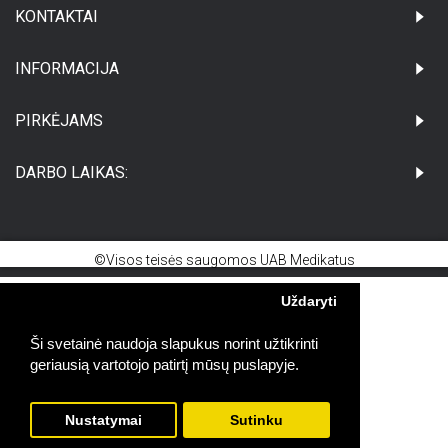
KONTAKTAI
INFORMACIJA
PIRKĖJAMS
DARBO LAIKAS:
©Visos teisės saugomos UAB Medikatus
Uždaryti
Ši svetainė naudoja slapukus norint užtikrinti
geriausią vartotojo patirtį mūsų puslapyje.
Nustatymai
Sutinku