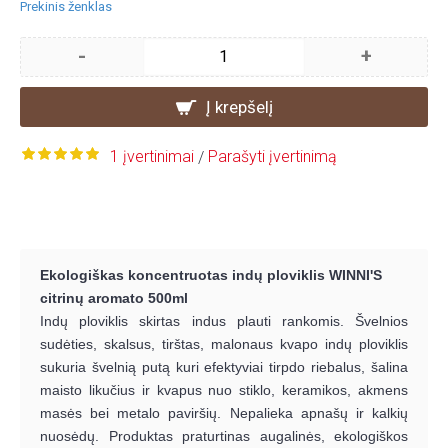
Prekinis ženklas
-
+
Į krepšelį
1 įvertinimai
Parašyti įvertinimą
/
Ekologiškas koncentruotas indų ploviklis WINNI'S
citrinų aromato 500ml
Indų ploviklis skirtas indus plauti rankomis. Švelnios
sudėties, skalsus, tirštas, malonaus kvapo indų ploviklis
sukuria švelnią putą kuri efektyviai tirpdo riebalus, šalina
maisto likučius ir kvapus nuo stiklo, keramikos, akmens
masės bei metalo paviršių. Nepalieka apnašų ir kalkių
nuosėdų. Produktas praturtinas augalinės, ekologiškos