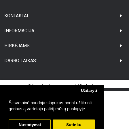
KONTAKTAI
INFORMACIJA
PIRKĖJAMS
DARBO LAIKAS:
©Visos teisės saugomos UAB Medikatus
Uždaryti
Ši svetainė naudoja slapukus norint užtikrinti
geriausią vartotojo patirtį mūsų puslapyje.
Nustatymai
Sutinku