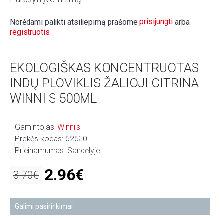
prisijungti
Norėdami palikti atsiliepimą prašome
arba
registruotis
EKOLOGIŠKAS KONCENTRUOTAS
INDŲ PLOVIKLIS ŽALIOJI CITRINA
WINNI S 500ML
Gamintojas:
Winni's
Prekės kodas:
62630
Prieinamumas:
Sandėlyje
2.96€
3.70€
Galimi pasirinkimai