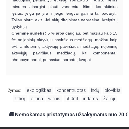
minutes atsargiai plauti vandeniu. Išimti kontaktinius
lęšius, jeigu jie yra ir jeigu lengvai galima tai padaryti.
Toliau plauti akis. Jei akių dirginimas nepraeina: kreiptis į
gydytoją.
Cheminė sudėtis:
5 % arba daugiau, bet mažiau kaip 15
%: anijoninių aktyviųjų paviršiaus medžiagų. mažiau kaip
5%: amfoterinių aktyviųjų paviršiaus medžiagų, nejoninių
aktyviųjų paviršiaus medžiagų. Kiti komponentai:
phenoxyethanol, potassium sorbate, kvapai.
ekologiškas
koncentruotas
indų
ploviklis
Žymos:
,
,
,
,
žalioji
citrina
winnis
500ml
indams
Žalioji
,
,
,
,
,
🚚 Nemokamas pristatymas užsakymams nuo 70 €