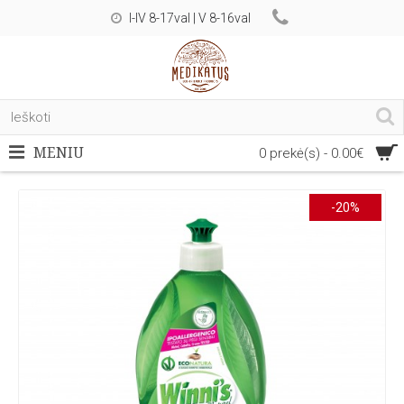
I-IV 8-17val | V 8-16val
MENIU
0 prekė(s) - 0.00€
-20%