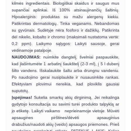
kilmės ingredientais. Biologiškai skaidus ir saugus mus
supančiai aplinkai. Iš 100% atsinaujinančių šaltinių.
Hipoalerginis: produktas su mažu alergenų kiekiu.
Patikrintas dermatologų. Tinka veganams. Nebandomas
su gyvūnais. Sudėtyje nėra fosforo ir dažiklių. Patikrinta
dėl nikelio, kobalto ir chromo (maksimali nustatoma vertė:
0,2 ppm). Laikymo sąlygos: Laikyti sausoje, gerai
vėdinamoje patalpoje.
NAUDOJIMAS:
nuimkite dangtelį, švelniai paspauskite,
kad įlašintumėte 1 arbatinį šaukštelį (2-3 ml), į 5 l dubenį
šilto vandens. Išskalaukite šaltu arba drungnu vandeniu.
Po naudojimo gerai nusiplaukite ir nusausinkite rankas.
Efektyviam plovimui nereikia, kad ploviklis gausiai
suputotų.
Įspėjimas!
Sukelia smarkų akių dirginimą. Jei reikalinga
gydytojo konsultacija su savimi turėi produkto talpyklą ar
jo etiketę. Laikyti vaikams neprieinamoje vietoje. Mūvėti
apsaugines pirštines/dėvėti apsauginius
drabužius/naudoti akių (veido) apsaugos priemones. Prieš
naudojimą perskaityti etiketę. PATEKUS Į AKIS: Kelias