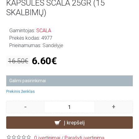
KAPSULĖS SCALA 25GR (15
SKALBIMŲ)
Gamintojas:
SCALA
Prekės kodas:
4977
Prieinamumas:
Sandėlyje
6.60€
16.50€
Galimi pasirinkimai
Prekinis ženklas
-
+
Į krepšelį
0 įvertinimai
Parašyti įvertinimą
/