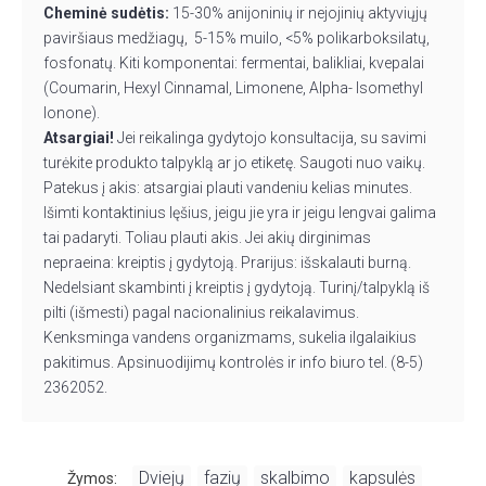
Cheminė sudėtis:
15-30% anijoninių ir nejojinių aktyviųjų
paviršiaus medžiagų, 5-15% muilo, <5% polikarboksilatų,
fosfonatų. Kiti komponentai: fermentai, balikliai, kvepalai
(Coumarin, Hexyl Cinnamal, Limonene, Alpha- Isomethyl
lonone).
Atsargiai!
Jei reikalinga gydytojo konsultacija, su savimi
turėkite produkto talpyklą ar jo etiketę. Saugoti nuo vaikų.
Patekus į akis: atsargiai plauti vandeniu kelias minutes.
Išimti kontaktinius lęšius, jeigu jie yra ir jeigu lengvai galima
tai padaryti. Toliau plauti akis. Jei akių dirginimas
nepraeina: kreiptis į gydytoją. Prarijus: išskalauti burną.
Nedelsiant skambinti į kreiptis į gydytoją. Turinį/talpyklą iš
pilti (išmesti) pagal nacionalinius reikalavimus.
Kenksminga vandens organizmams, sukelia ilgalaikius
pakitimus. Apsinuodijimų kontrolės ir info biuro tel. (8-5)
2362052.
Dviejų
fazių
skalbimo
kapsulės
Žymos:
,
,
,
,