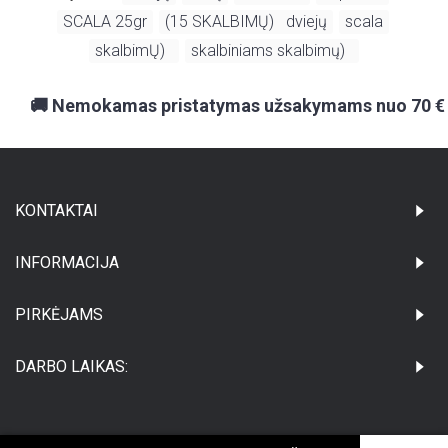
SCALA 25gr
(15 SKALBIMŲ) dviejų
scala
,
,
,
skalbimŲ)
skalbiniams skalbimų)
,
🚚 Nemokamas pristatymas užsakymams nuo 70 €
KONTAKTAI
INFORMACIJA
PIRKĖJAMS
DARBO LAIKAS: