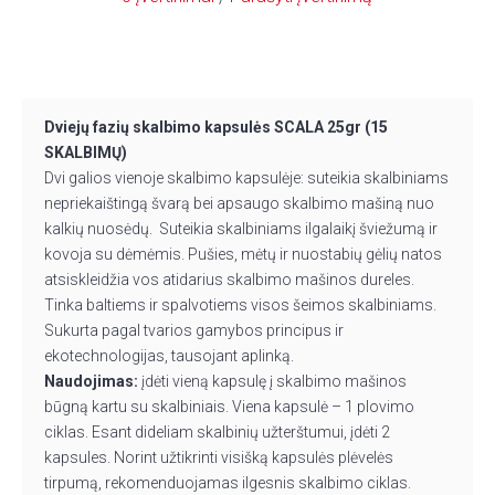
Dviejų fazių skalbimo kapsulės SCALA 25gr (15
SKALBIMŲ)
Dvi galios vienoje skalbimo kapsulėje: suteikia skalbiniams
nepriekaištingą švarą bei apsaugo skalbimo mašiną nuo
kalkių nuosėdų. Suteikia skalbiniams ilgalaikį šviežumą ir
kovoja su dėmėmis. Pušies, mėtų ir nuostabių gėlių natos
atsiskleidžia vos atidarius skalbimo mašinos dureles.
Tinka baltiems ir spalvotiems visos šeimos skalbiniams.
Sukurta pagal tvarios gamybos principus ir
ekotechnologijas, tausojant aplinką.
Naudojimas:
įdėti vieną kapsulę į skalbimo mašinos
būgną kartu su skalbiniais. Viena kapsulė – 1 plovimo
ciklas. Esant dideliam skalbinių užterštumui, įdėti 2
kapsules. Norint užtikrinti visišką kapsulės plėvelės
tirpumą, rekomenduojamas ilgesnis skalbimo ciklas.