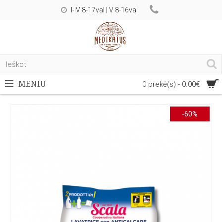
I-IV 8-17val | V 8-16val
MENIU
0 prekė(s) - 0.00€
-60%