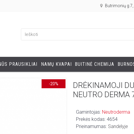
Butrimonių g.7
ŪS PRAUSIKLIAI
NAMŲ KVAPAI
BUITINĖ CHEMIJA
BURNOS
DRĖKINAMOJI DU
-20%
NEUTRO DERMA 
Gamintojas:
Neutroderma
Prekės kodas:
4654
Prieinamumas:
Sandėlyje