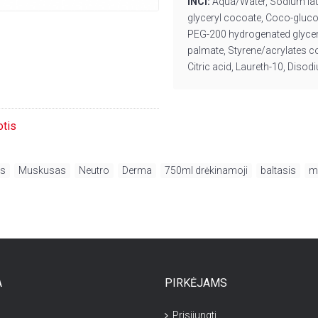
INCI:
Aqua/Water, Sodium
la
glyceryl
cocoate
,
Coco-glucos
PEG-200 hydrogenated glycer
palmate, Styrene/acrylates 
Citric acid,
Laureth-10, Disod
otis
is
,
Muskusas
,
Neutro
,
Derma
,
750ml drėkinamoji
,
baltasis
,
m
A
PIRKĖJAMS
Prisijungti