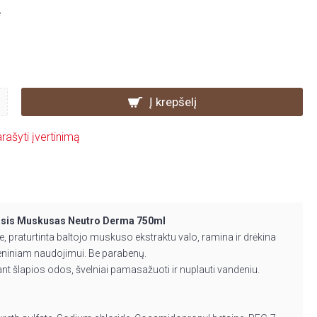
ė
Į krepšelį
rašyti įvertinimą
tasis Muskusas Neutro Derma 750ml
, praturtinta baltojo muskuso ekstraktu valo, ramina ir drėkina
ieniniam naudojimui. Be parabenų.
ant šlapios odos, švelniai pamasažuoti ir nuplauti vandeniu.