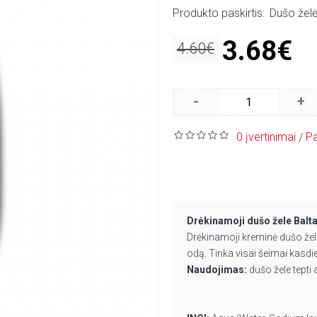
Produkto paskirtis:
Dušo žel
3.68€
4.60€
-
+
0 įvertinimai
Pa
/
Drėkinamoji dušo žele Bal
Drėkinamoji kreminė dušo žele
odą. Tinka visai šeimai kasd
Naudojimas:
dušo žele tepti 