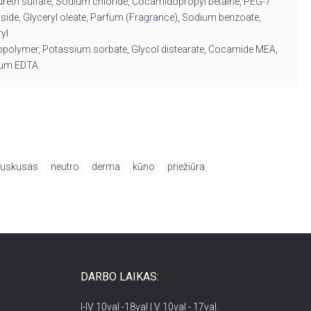
ureth
sulfate, Sodium chloride,
Cocamidopropyl
betaine, PEG-7
ide, Glyceryl oleate, Parfum (Fragrance), Sodium benzoate,
yl
copolymer, Potassium sorbate, Glycol
distearate
, Cocamide MEA,
ium EDTA.
uskusas
,
neutro
,
derma
,
kūno
,
priežiūra
DARBO LAIKAS:
I-IV 10val -18val | V 10val - 17val.