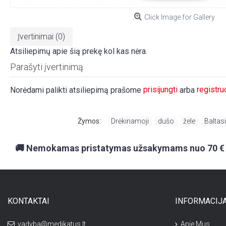
Click Image for Gallery
Įvertinimai (0)
Atsiliepimų apie šią prekę kol kas nėra.
Parašyti įvertinimą
prisijungti
registru
Norėdami palikti atsiliepimą prašome
arba
Žymos:
Drėkinamoji
,
dušo
,
žele
,
Baltas
🚚 Nemokamas pristatymas užsakymams nuo 70 €
KONTAKTAI
INFORMACIJ
vadyba@medikatus.lt
Apie Mus