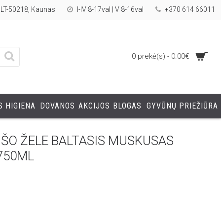
, LT-50218, Kaunas
I-IV 8-17val | V 8-16val
+370 614 66011
0 prekė(s) - 0.00€
 HIGIENA
DOVANOS
AKCIJOS
BLOGAS
GYVŪNŲ PRIEŽIŪRA
ŠO ŽELE BALTASIS MUSKUSAS
750ML