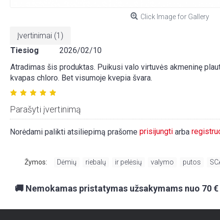
Click Image for Gallery
Įvertinimai (1)
Tiesiog
2026/02/10
Atradimas šis produktas. Puikusi valo virtuvės akmeninę plautu
kvapas chloro. Bet visumoje kvepia švara.
Parašyti įvertinimą
prisijungti
registru
Norėdami palikti atsiliepimą prašome
arba
Žymos:
Dėmių
,
riebalų
,
ir pelėsių
,
valymo
,
putos
,
SC
🚚 Nemokamas pristatymas užsakymams nuo 70 €