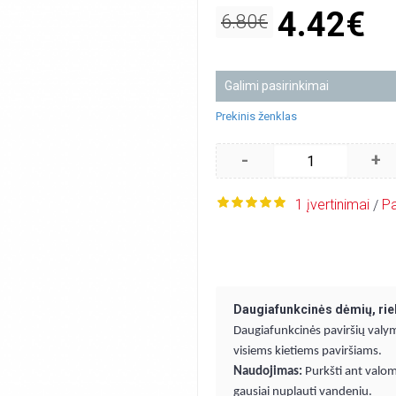
4.42€
6.80€
Galimi pasirinkimai
Prekinis ženklas
-
+
1 įvertinimai
Pa
/
Daugiafunkcinės dėmių, rie
Daugiafunkcinės paviršių valym
visiems kietiems paviršiams.
Naudojimas:
Purkšti ant valomoj
gausiai nuplauti vandeniu.