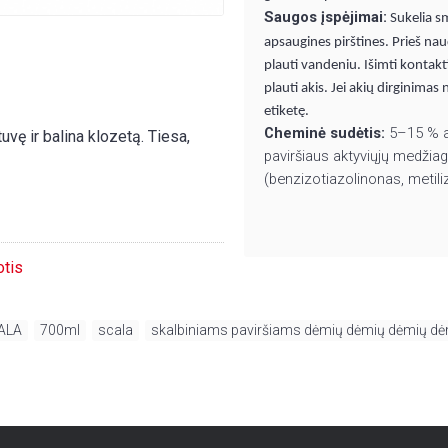
Saugos įspėjimai:
Sukelia s
apsaugines pirštines. Prieš nau
plauti vandeniu. Išimti kontaktin
plauti akis. Jei akių dirginimas
etiketę.
Cheminė sudėtis:
5–15 % an
vę ir balina klozetą. Tiesa,
paviršiaus aktyviųjų medžia
(benzizotiazolinonas, metiliz
otis
ALA
,
700ml
,
scala
,
skalbiniams paviršiams dėmių dėmių dėmių d