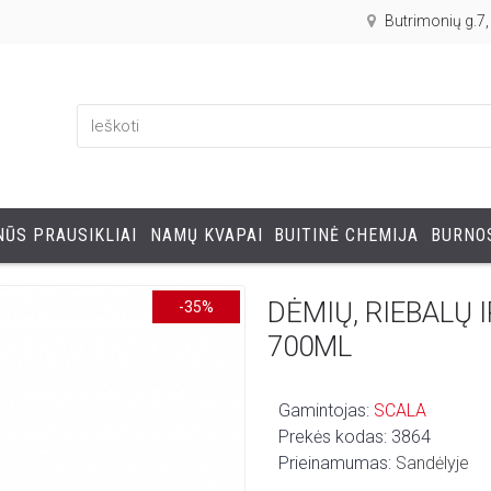
Butrimonių g.7
ŪS PRAUSIKLIAI
NAMŲ KVAPAI
BUITINĖ CHEMIJA
BURNOS
DĖMIŲ, RIEBALŲ 
-35%
700ML
Gamintojas:
SCALA
Prekės kodas:
3864
Prieinamumas:
Sandėlyje