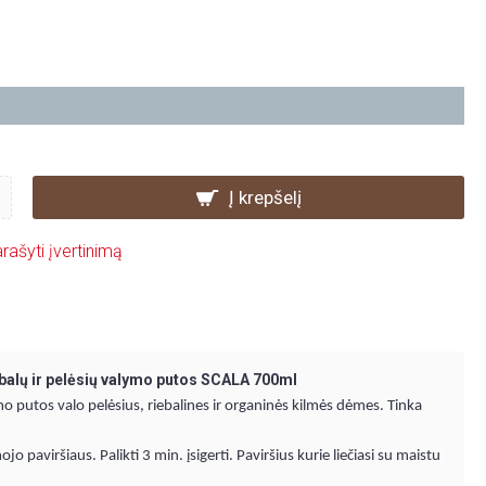
Į krepšelį
rašyti įvertinimą
balų ir pelėsių valymo putos SCALA 700ml
o putos valo pelėsius, riebalines ir organinės kilmės dėmes. Tinka
o paviršiaus. Palikti 3 min. įsigerti. Paviršius kurie liečiasi su maistu