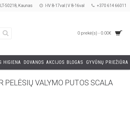
, LT-50218, Kaunas
I-IV 8-17val | V 8-16val
+370 614 66011
0 prekė(s) - 0.00€
 HIGIENA
DOVANOS
AKCIJOS
BLOGAS
GYVŪNŲ PRIEŽIŪRA
IR PELĖSIŲ VALYMO PUTOS SCALA