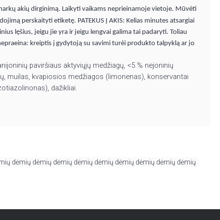
markų akių dirginimą. Laikyti vaikams neprieinamoje vietoje. Mūvėti
dojimą perskaityti etiketę. PATEKUS Į AKIS: Kelias minutes atsargiai
ius lęšius, jeigu jie yra ir jeigu lengvai galima tai padaryti. Toliau
 nepraeina: kreiptis į gydytoją su savimi turėi produkto talpyklą ar jo
ijoninių paviršiaus aktyviųjų medžiagų, <5 % nejoninių
gų, muilas, kvapiosios medžiagos (limonenas), konservantai
otiazolinonas), dažikliai.
ėmių dėmių dėmių dėmių dėmių dėmių dėmių dėmių dėmių dėmių