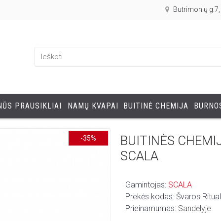
Butrimonių g.7
ŪS PRAUSIKLIAI
NAMŲ KVAPAI
BUITINĖ CHEMIJA
BURNOS
BUITINĖS CHEMI
-35%
SCALA
Gamintojas:
SCALA
Prekės kodas:
Švaros Ritua
Prieinamumas:
Sandėlyje