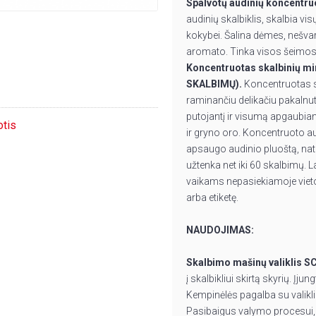
Spalvotų audinių koncentru
audinių skalbiklis, skalbia v
kokybei. Šalina dėmes, nešvar
aromato. Tinka visos šeimos s
Koncentruotas skalbinių mi
SKALBIMŲ).
Koncentruotas sk
raminančiu delikačiu pakalnutė
putojantį ir visumą apgaubiant
otis
ir gryno oro. Koncentruoto au
apsaugo audinio pluoštą, natū
užtenka net iki 60 skalbimų. 
vaikams nepasiekiamoje vietoj
arba etiketę.
NAUDOJIMAS:
Skalbimo mašinų valiklis S
į skalbikliui skirtą skyrių. Į
Kempinėlės pagalba su valikli
Pasibaigus valymo procesui,