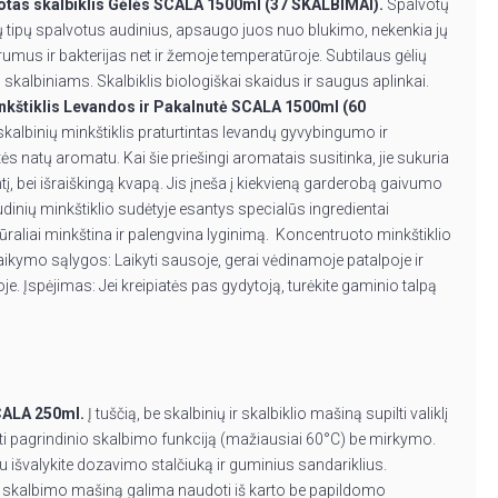
otas skalbiklis Gėlės SCALA 1500ml (37 SKALBIMAI).
Spalvotų
isų tipų spalvotus audinius, apsaugo juos nuo blukimo, nekenkia jų
umus ir bakterijas net ir žemoje temperatūroje. Subtilaus gėlių
kalbiniams. Skalbiklis biologiškai skaidus ir saugus aplinkai.
nkštiklis Levandos ir Pakalnutė SCALA 1500ml (60
albinių minkštiklis praturtintas levandų gyvybingumo ir
s natų aromatu. Kai šie priešingi aromatais susitinka, jie sukuria
į, bei išraiškingą kvapą. Jis įneša į kiekvieną garderobą gaivumo
dinių minkštiklio sudėtyje esantys specialūs ingredientai
raliai minkština ir palengvina lyginimą. Koncentruoto minkštiklio
Laikymo sąlygos: Laikyti sausoje, gerai vėdinamoje patalpoje ir
e. Įspėjimas: Jei kreipiatės pas gydytoją, turėkite gaminio talpą
CALA 250ml.
Į tuščią, be skalbinių ir skalbiklio mašiną supilti valiklį
jungti pagrindinio skalbimo funkciją (mažiausiai 60°C) be mirkymo.
u išvalykite dozavimo stalčiuką ir guminius sandariklius.
 skalbimo mašiną galima naudoti iš karto be papildomo