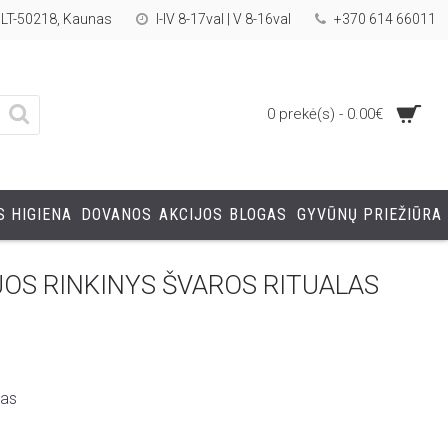
, LT-50218, Kaunas
I-IV 8-17val | V 8-16val
+370 614 66011
0 prekė(s) - 0.00€
 HIGIENA
DOVANOS
AKCIJOS
BLOGAS
GYVŪNŲ PRIEŽIŪRA
JOS RINKINYS ŠVAROS RITUALAS
las