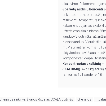
skalavimo. Rekomenduojama va
Spalvotų audinių koncentru
priklausomai nuo drabužių neš
atsižvelgti į temperatūrą ir s
Rekomenduojamas skalbiklio k
užterštiems skalbiniams 35ml
vanduo- Vidutiniškai užteršt
Kietas vanduo- Vidutiniškai 
ml. Plaunant rankomis 10 l v
aktyviosios paviršiaus medžia
komponentai: kvapai, fosfana
Koncentruotas skalbinių mi
SKALBIMŲ).
4kg-5kg sausų s
rankomis 10 l vandens- 18 m
 Chemijos rinkinys Švaros Ritualas SCALA buitinės
,
chemijos
,
rituala