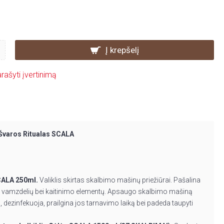
Į krepšelį
rašyti įvertinimą
 Švaros Ritualas SCALA
SCALA 250ml.
Valiklis skirtas skalbimo mašinų priežiūrai. Pašalina
, vamzdelių bei kaitinimo elementų. Apsaugo skalbimo mašiną
ezinfekuoja, prailgina jos tarnavimo laiką bei padeda taupyti