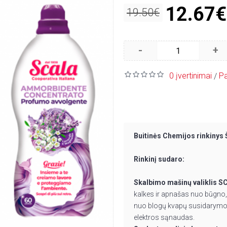
12.67€
19.50€
-
+
0 įvertinimai
Pa
/
Buitinės Chemijos rinkinys
Rinkinį sudaro:
Skalbimo mašinų valiklis 
kalkes ir apnašas nuo būgno
nuo blogų kvapų susidarymo, d
elektros sąnaudas.