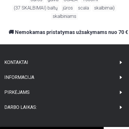
(37 SKALBIMAI) baltų
jūros
scala
skalbimai)
,
,
,
,
skalbiniams
🚚 Nemokamas pristatymas užsakymams nuo 70 €
KONTAKTAI
INFORMACIJA
PIRKĖJAMS
DARBO LAIKAS: