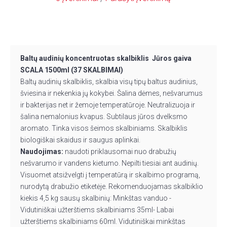
Baltų audinių koncentruotas skalbiklis Jūros gaiva
SCALA 1500ml (37 SKALBIMAI)
Baltų audinių skalbiklis, skalbia visų tipų baltus audinius,
šviesina ir nekenkia jų kokybei. Šalina dėmes, nešvarumus
ir bakterijas net ir žemoje temperatūroje. Neutralizuoja ir
šalina nemalonius kvapus. Subtilaus jūros dvelksmo
aromato. Tinka visos šeimos skalbiniams. Skalbiklis
biologiškai skaidus ir saugus aplinkai.
Naudojimas:
naudoti priklausomai nuo drabužių
nešvarumo ir vandens kietumo. Nepilti tiesiai ant audinių.
Visuomet atsižvelgti į temperatūrą ir skalbimo programą,
nurodytą drabužio etiketėje. Rekomenduojamas skalbiklio
kiekis 4,5 kg sausų skalbinių: Minkštas vanduo -
Vidutiniškai užterštiems skalbiniams 35ml- Labai
užterštiems skalbiniams 60ml. Vidutiniškai minkštas