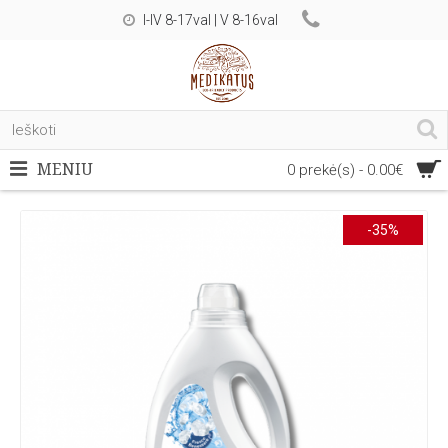
I-IV 8-17val | V 8-16val
MENIU
0 prekė(s) - 0.00€
-35%