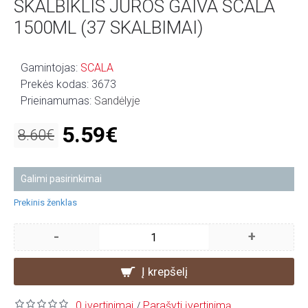
SKALBIKLIS JŪROS GAIVA SCALA
1500ML (37 SKALBIMAI)
Gamintojas:
SCALA
Prekės kodas:
3673
Prieinamumas:
Sandėlyje
5.59€
8.60€
Galimi pasirinkimai
Prekinis ženklas
-
+
Į krepšelį
0 įvertinimai
Parašyti įvertinimą
/