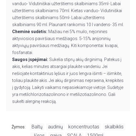
vanduo- Vidutiniškai užterštiems skalbiniams 35ml- Labai
užterštiems skalbiniams 70ml. Kietas vanduo- Vidutiniškai
užterštiems skalbiniams 50ml- Labai užterštiems
skalbiniams 90 ml. Plaunant rankomis 10 l vandens- 35 ml.
Cheminė sudėtis:
Mažiau nei 5% muilo, nejoninės
aktyviosios paviršiaus medžiagos. 5-15% anijoninių
aktyviųjų paviršiaus medžiagų. Kiti komponentai: kvapai,
fosfanatai.
Saugos įspėjimai:
Sukelia stiprų akių dirginimą. Patekus į
akis, kelias minutes atsargiai plaukite vandeniu. Jei
nešiojate kontaktinius lęšius ir juos lengva išimti – išimkite,
toliau plaukite akis. Jei akių dirginimas nepraeina, kreipkitės
į gydytoją. Laikyti vaikams nepasiekiamoje vietoje. Sudėtyje
yra metilchlorizotiazolinono ir metilizotiazolinono. Gali
sukelti alerginę reakciją.
Baltų
audinių
koncentruotas
skalbiklis
Žymos:
,
,
,
,
Jūros
gaiva
SCALA
1500ml
,
,
,
,