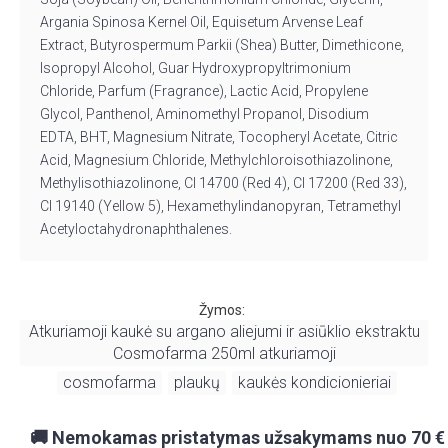
Argania Spinosa Kernel Oil, Equisetum
Arvense
Leaf
Extract,
Butyrospermum
Parkii
(Shea) Butter, Dimethicone,
Isopropyl Alcohol, Guar
Hydroxypropyltrimonium
Chloride, Parfum (Fragrance), Lactic Acid, Propylene
Glycol, Panthenol,
Aminomethyl
Propanol, Disodium
EDTA, BHT, Magnesium Nitrate,
Tocopheryl
Acetate, Citric
Acid, Magnesium Chloride,
Methylchloroisothiazolinone
,
Methylisothiazolinone, CI 14700 (Red 4), CI 17200 (Red 33),
CI 19140 (Yellow 5),
Hexamethylindanopyran
, Tetramethyl
Acetyloctahydronaphthalenes
.
Žymos:
Atkuriamoji kaukė su argano aliejumi ir asiūklio ekstraktu
Cosmofarma 250ml atkuriamoji
cosmofarma
plaukų
kaukės kondicionieriai
,
,
,
🚚 Nemokamas pristatymas užsakymams nuo 70 €