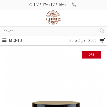
I-IV 8-17val | V 8-16val
MENIU
0 prekė(s) - 0.00€
-25%