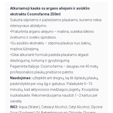
Atkuriamoji kaukė su argano aliejumi ir asiūklio
ekstraktu Cosmofarma 250ml
Sukurta silpniems ir pažeistiems plaukams, kuriems reikia
intensyvaus atstatymo.
•Praturtinta argano aliejumi – maitina, suteikia šilkinio
švelnumo ir sveiko spindesio.
•Su asiūklio ekstraktu – stiprina plaukus nuo šaknų,
mažina lūžinėjimą.
•Giliai atkurianti formulė padeda plaukams atgauti
elastingumą, tvirtumą ir gyvybingumą.
Pagaminta Italijoje. Cosmofarma – daugiau nei 40 metų
profesionalios plaukų priežiūros patirtis.
Naudojimas:
užtepkite ant drėgnų, ką tik išplautų plaukų,
paskirstykite per visą ilgį ir galiukus. Palaikykite 5–10
minučių, kad aktyviosios medžiagos įsigertų. Kruopščiai
nuskalaukite. Rekomenduojama naudoti 1–2 kartus per
savaitę.
INCI:
Aqua (Water),
Cetearyl
Alcohol,
Cetyl
Alcohol, Glycine
Soja (Soybean) Oil,
Behentrimonium
Chloride, Glycerin,