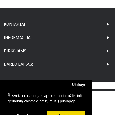
KONTAKTAI
INFORMACIJA
PIRKĖJAMS
DARBO LAIKAS:
Uždaryti
©Visos teisės saugomos UAB Medikatus
Ši svetainė naudoja slapukus norint užtikrinti
geriausią vartotojo patirtį mūsų puslapyje.