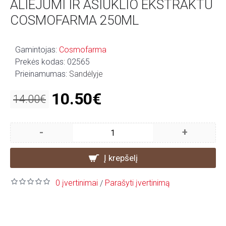
ALIEJUMI IR ASIŪKLIO EKSTRAKTU
COSMOFARMA 250ML
Gamintojas:
Cosmofarma
Prekės kodas:
02565
Prieinamumas:
Sandėlyje
10.50€
14.00€
-
+
Į krepšelį
0 įvertinimai
Parašyti įvertinimą
/