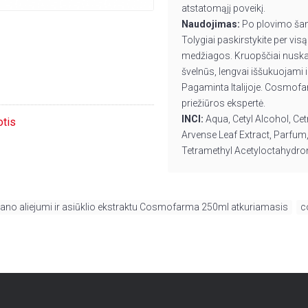
atstatomąjį poveikį.
Naudojimas:
Po plovimo šamp
Tolygiai paskirstykite per visą
medžiagos. Kruopščiai nuskal
švelnūs, lengvai iššukuojami i
Pagaminta Italijoje. Cosmofar
priežiūros ekspertė.
INCI:
Aqua, Cetyl Alcohol, Ce
otis
Arvense Leaf Extract, Parfum,
Tetramethyl Acetyloctahydron
gano aliejumi ir asiūklio ekstraktu Cosmofarma 250ml atkuriamasis
,
c