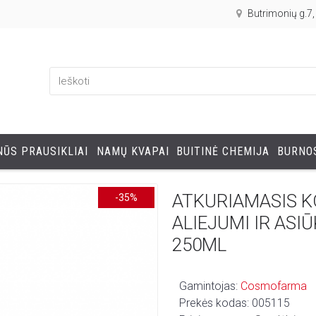
Butrimonių g.7
ŪS PRAUSIKLIAI
NAMŲ KVAPAI
BUITINĖ CHEMIJA
BURNOS
ATKURIAMASIS K
-35%
ALIEJUMI IR AS
250ML
Gamintojas:
Cosmofarma
Prekės kodas:
005115