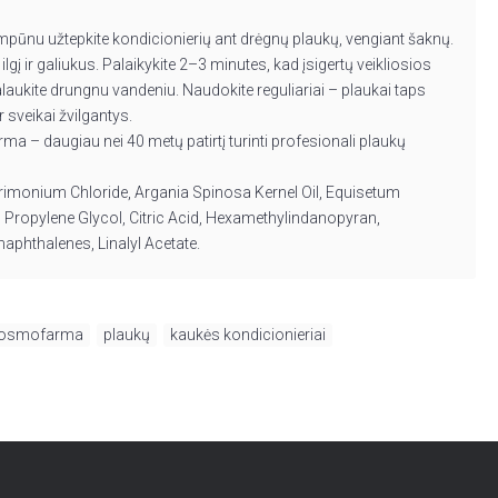
ūnu užtepkite kondicionierių ant drėgnų plaukų, vengiant šaknų.
 ilgį ir galiukus. Palaikykite 2–3 minutes, kad įsigertų veikliosios
aukite drungnu vandeniu. Naudokite reguliariai – plaukai taps
r sveikai žvilgantys.
ma – daugiau nei 40 metų patirtį turinti profesionali plaukų
trimonium Chloride, Argania Spinosa Kernel Oil, Equisetum
 Propylene Glycol, Citric Acid, Hexamethylindanopyran,
aphthalenes, Linalyl Acetate.
osmofarma
,
plaukų
,
kaukės kondicionieriai