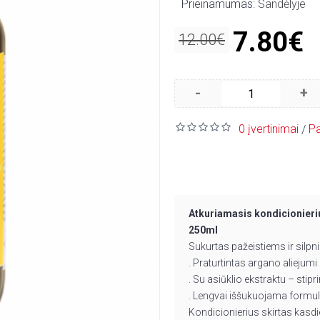
Prieinamumas:
Sandėlyje
7.80€
12.00€
-
+
0 įvertinimai
Pa
/
Atkuriamasis kondicionieri
250ml
Sukurtas pažeistiems ir silpn
. Praturtintas argano aliejumi
. Su asiūklio ekstraktu – stip
. Lengvai iššukuojama formu
Kondicionierius skirtas kasdi