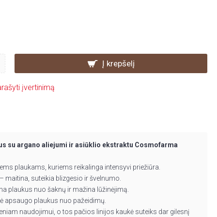
Į krepšelį
rašyti įvertinimą
us su argano aliejumi ir asiūklio ekstraktu Cosmofarma
iems plaukams, kuriems reikalinga intensyvi priežiūra.
 – maitina, suteikia blizgesio ir švelnumo.
rina plaukus nuo šaknų ir mažina lūžinėjimą.
lė apsaugo plaukus nuo pažeidimų.
eniam naudojimui, o tos pačios linijos kaukė suteiks dar gilesnį