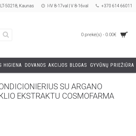
, LT-50218, Kaunas
I-IV 8-17val | V 8-16val
+370 614 66011
0 prekė(s) - 0.00€
 HIGIENA
DOVANOS
AKCIJOS
BLOGAS
GYVŪNŲ PRIEŽIŪRA
ONDICIONIERIUS SU ARGANO
IŪKLIO EKSTRAKTU COSMOFARMA