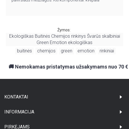
paviršiaus medžiagos. Kiti komponentai: kvepala
Žymos:
Ekologiškas Buitinės Chemijos rinkinys Švarūs skalbiniai
Green Emotion ekologiškas
buitinės
chemijos
green
emotion
rinkiniai
,
,
,
,
,
🚚 Nemokamas pristatymas užsakymams nuo 70 €
KONTAKTAI
INFORMACIJA
PIRKĖJAMS