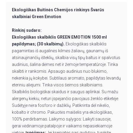
Ekologiškas Buitinės Chemijos rinkinys Švarūs
skalbiniai Green Emotion
Rinkinį sudaro:
Ekologiškas skalbiklis GREEN EMOTION 1500 ml
papildymas; (30 skalbimų).
Ekologiškas skalbiklis
pagamintas iš augalinės kilmės žaliavų, gaunamų iš
atsinaujinančių išteklių, skalbia visų tipų baltus ir spalvotus
audinius, šalina dėmes net ir žemoje temperatūroje. Tinka
skalbti ir rankomis. Apsaugo audinius nuo blukimo,
nekenkia jų kokybei. Subtilaus aromato, papildytas levandų
eteriniu aliejumi. Tinka visos šeimos skalbiniams.
Skalbiklis biologiškai skaidus ir saugus aplinkai. Su mažu
alergenų kiekiu, neturi įspėjančio pavojaus ženklo etiketėje.
Sudėtyje nėra fosforo ir dažiklių. Patikrinta dėl nikelio,
kobalto ir chromo. Pakuotės maišelis yra ekologiškas,
100% perdirbamas. Laikymo sąlygos: Laikyti sausoje,
gerai vėdinamoje patalpoje ir vaikams nepasiekiamoje
vietoje.
Įspėjimas:
Jei kreipiatės pas gydytoją, turėkite