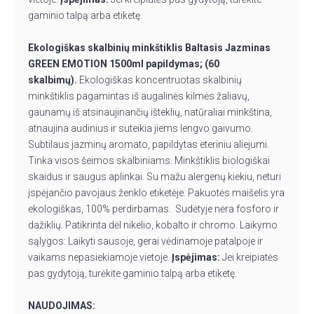
gaminio talpą arba etiketę.
Ekologiškas skalbinių minkštiklis Baltasis Jazminas
GREEN EMOTION 1500ml papildymas; (60
skalbimų).
Ekologiškas koncentruotas skalbinių
minkštiklis pagamintas iš augalinės kilmės žaliavų,
gaunamų iš atsinaujinančių išteklių, natūraliai minkština,
atnaujina audinius ir suteikia jiems lengvo gaivumo.
Subtilaus jazminų aromato, papildytas eteriniu aliejumi.
Tinka visos šeimos skalbiniams. Minkštiklis biologiškai
skaidus ir saugus aplinkai. Su mažu alergenų kiekiu, neturi
įspėjančio pavojaus ženklo etiketėje. Pakuotės maišelis yra
ekologiškas, 100% perdirbamas. Sudėtyje nėra fosforo ir
dažiklių. Patikrinta dėl nikelio, kobalto ir chromo. Laikymo
sąlygos: Laikyti sausoje, gerai vėdinamoje patalpoje ir
vaikams nepasiekiamoje vietoje.
Įspėjimas:
Jei kreipiatės
pas gydytoją, turėkite gaminio talpą arba etiketę.
NAUDOJIMAS: