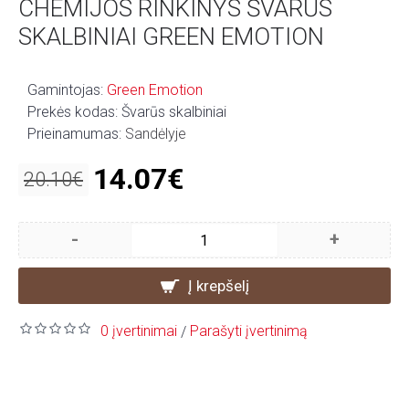
CHEMIJOS RINKINYS ŠVARŪS
SKALBINIAI GREEN EMOTION
Gamintojas:
Green Emotion
Prekės kodas:
Švarūs skalbiniai
Prieinamumas:
Sandėlyje
14.07€
20.10€
-
+
Į krepšelį
0 įvertinimai
Parašyti įvertinimą
/