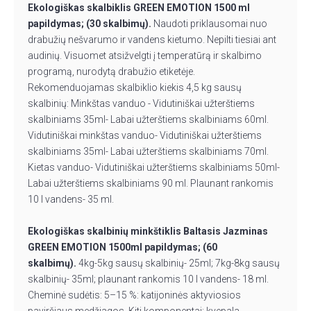
Ekologiškas skalbiklis GREEN EMOTION 1500 ml
papildymas; (30 skalbimų).
Naudoti priklausomai nuo
drabužių nešvarumo ir vandens kietumo. Nepilti tiesiai ant
audinių. Visuomet atsižvelgti į temperatūrą ir skalbimo
programą, nurodytą drabužio etiketėje.
Rekomenduojamas skalbiklio kiekis 4,5 kg sausų
skalbinių: Minkštas vanduo - Vidutiniškai užterštiems
skalbiniams 35ml- Labai užterštiems skalbiniams 60ml.
Vidutiniškai minkštas vanduo- Vidutiniškai užterštiems
skalbiniams 35ml- Labai užterštiems skalbiniams 70ml.
Kietas vanduo- Vidutiniškai užterštiems skalbiniams 50ml-
Labai užterštiems skalbiniams 90 ml. Plaunant rankomis
10 l vandens- 35 ml.
Ekologiškas skalbinių minkštiklis Baltasis Jazminas
GREEN EMOTION 1500ml papildymas; (60
skalbimų).
4kg-5kg sausų skalbinių- 25ml; 7kg-8kg sausų
skalbinių- 35ml; plaunant rankomis 10 l vandens- 18 ml.
Cheminė sudėtis: 5–15 %: katijoninės aktyviosios