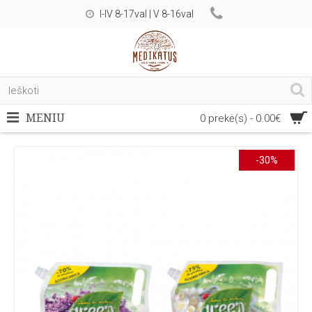
I-IV 8-17val | V 8-16val
MENIU
0 prekė(s) - 0.00€
-30%