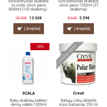
koncentruotas skalbiklis
koncentruotas skalbiklis
su soda Jūros gaiva
Jūros gaiva 1500ml (37
4000ml (100 skalbimų)
skalbimai)
13.50€
5.59€
18.00€
8.60€
Į krepšelį
Į krepšelį
LAIKINAI NĖRA
-20%
SCALA
Crevil
Baltų skalbinių baliklis/
Baltųjų Lokių šildantis
dėmių valiklis 1000ml
kūno balzamas 250 ml