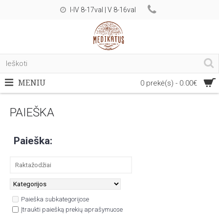
I-IV 8-17val | V 8-16val
MENIU
0 prekė(s) - 0.00€
PAIEŠKA
Paieška:
Paieška subkategorijose
Įtraukti paiešką prekių aprašymuose