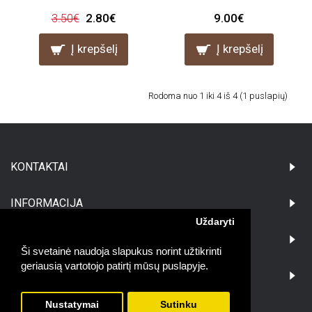
2.80€
9.00€
3.50€
Į krepšelį
Į krepšelį
Rodoma nuo 1 iki 4 iš 4 (1 puslapių)
KONTAKTAI
INFORMACIJA
Uždaryti
PIRKĖJAMS
Ši svetainė naudoja slapukus norint užtikrinti
geriausią vartotojo patirtį mūsų puslapyje.
DARBO LAIKAS:
Nustatymai
Sutinku